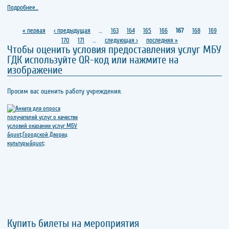
Подробнее...
Страницы
« первая
‹ предыдущая
…
163
164
165
166
167
168
169
170
171
…
следующая ›
последняя »
Чтобы оценить условия предоставления услуг МБУ
ГДК используйте QR-код или нажмите на
изображение
Просим вас оценить работу учреждения.
Купить билеты на мероприятия