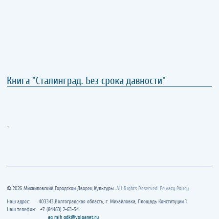
Книга "Сталинград. Без срока давности"
..
© 2026 Михайловский Городской Дворец Культуры.
All Rights Reserved. Privacy Policy
Наш адрес: 403343,Волгоградская область, г. Михайловка, Площадь Конституции 1.
Наш телефон: +7 (84463) 2-63-54
ag_mih_gdk@volganet.ru