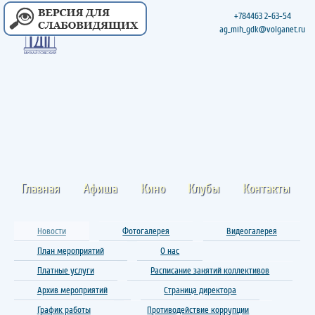
+784463 2-63-54
ag_mih_gdk@volganet.ru
Главная
Афиша
Кино
Клубы
Контакты
Новости
Фотогалерея
Видеогалерея
План мероприятий
О нас
Платные услуги
Расписание занятий коллективов
Архив мероприятий
Страница директора
График работы
Противодействие коррупции