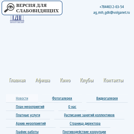
+784463 2-63-54
ag_mih_gdk@volganet.ru
Главная
Афиша
Кино
Клубы
Контакты
Новости
Фотогалерея
Видеогалерея
План мероприятий
О нас
Платные услуги
Расписание занятий коллективов
Архив мероприятий
Страница директора
График работы
Противодействие коррупции