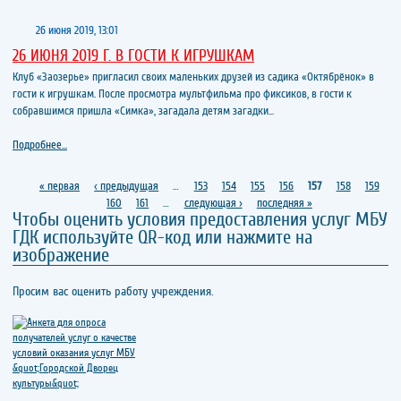
26 июня 2019, 13:01
26 ИЮНЯ 2019 Г. В ГОСТИ К ИГРУШКАМ
Клуб «Заозерье» пригласил своих маленьких друзей из садика «Октябрёнок» в
гости к игрушкам. После просмотра мультфильма про фиксиков, в гости к
собравшимся пришла «Симка», загадала детям загадки...
Подробнее...
Страницы
« первая
‹ предыдущая
…
153
154
155
156
157
158
159
160
161
…
следующая ›
последняя »
Чтобы оценить условия предоставления услуг МБУ
ГДК используйте QR-код или нажмите на
изображение
Просим вас оценить работу учреждения.