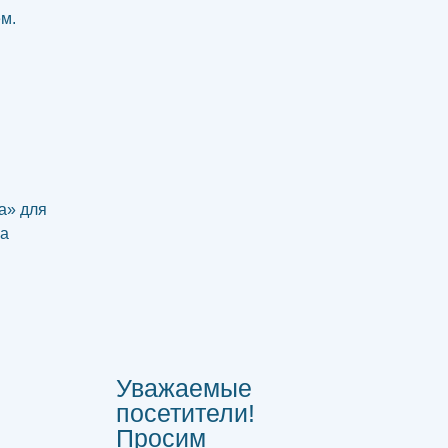
ем.
а» для
ка
Уважаемые
посетители!
Просим