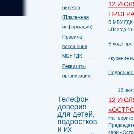
12 ИЮЛ
билетов
ПРОГР
(Платежная
В МБУ ГДК 
информация)
«Всегда с 
Правила
В ходе про
посещения
МБУ ГДК
- курение и.
Реквизиты
Подробнее.
организации
12 июл
Телефон
12 ИЮЛ
доверия
«ОСТРО
для детей,
На террито
подростков
Председате
и их
свой «Остр