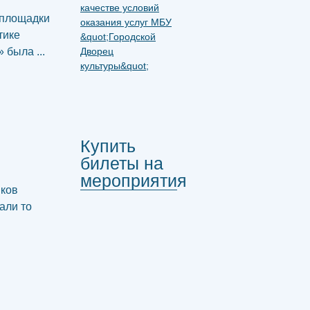
 площадки
тике
была ...
Купить
билеты на
мероприятия
нков
али то