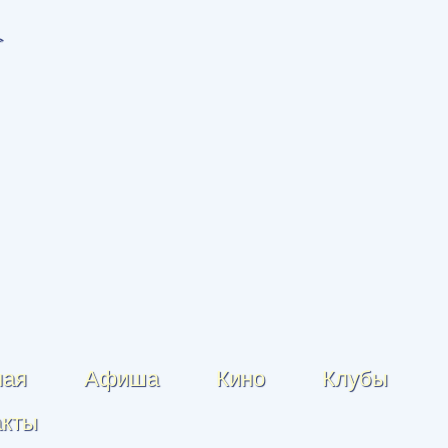
ная
Афиша
Кино
Клубы
акты