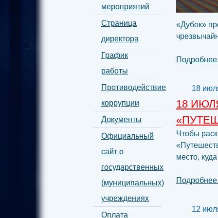
мероприятий
Страница
«Дубок» пр
чрезвычайн
директора
График
Подробнее.
работы
Противодействие
18 июл
18 ИЮЛ
коррупции
«ПУТЕ
Документы
Чтобы раск
Официальный
«Путешеств
сайт о
место, куда
государственных
Подробнее.
(муниципальных)
учреждениях
12 июл
Оплата