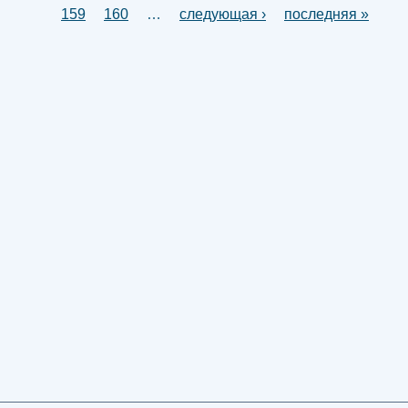
159
160
…
следующая ›
последняя »