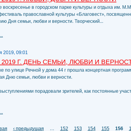
 воскресенье в городском парке культуры и отдыха им. М.
фестиваль православной культуры «Благовест», посвящен
ию Дня семьи, любви и верности. Творческий...
..
я 2019, 09:01
 2019 Г. ДЕНЬ СЕМЬИ, ЛЮБВИ И ВЕРНОС
е по улице Речной у дома 44 г прошла концертная програм
я Дню семьи, любви и верности.
туплениями порадовали зрителей, как постоянные участн
..
цы
вая
‹ предыдущая
…
152
153
154
155
156