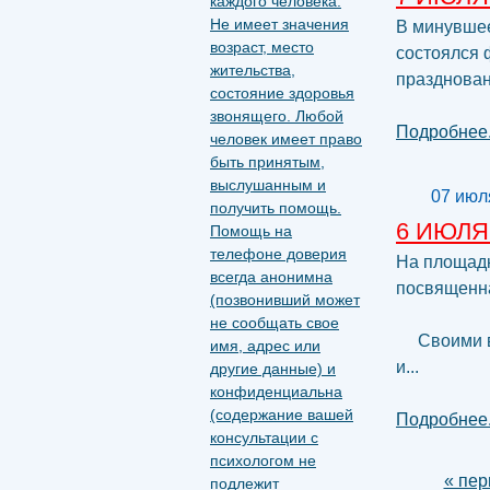
В минувшее
состоялся 
празднован
Подробнее.
07 июл
6 ИЮЛЯ
На площадк
посвященна
Своими выс
и...
Подробнее.
Страни
« пер