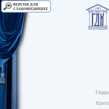
Глав
Конт