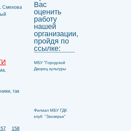
Вас
М. Смехова
оценить
ный
работу
нашей
организации,
пройдя по
ссылке:
ТИ
МБУ "Городской
Дворец культуры
ма,
ики, так
Филиал МБУ ГДК
клуб "Заозерье"
157
158