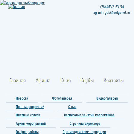
+784463 2-63-54
ag_mih_gdk@volganet.ru
Главная
Афиша
Кино
Клубы
Контакты
Новости
Фотогалерея
Видеогалерея
План мероприятий
О нас
Платные услуги
Расписание занятий коллективов
Архив мероприятий
Страница директора
График работы
Противодействие коррупции