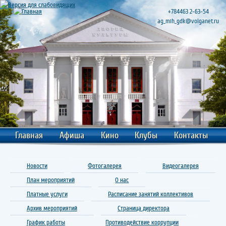
+784463 2-63-54
ag_mih_gdk@volganet.ru
Главная
Афиша
Кино
Клубы
Контакты
Новости
Фотогалерея
Видеогалерея
План мероприятий
О нас
Платные услуги
Расписание занятий коллективов
Архив мероприятий
Страница директора
График работы
Противодействие коррупции